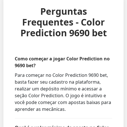
Perguntas
Frequentes - Color
Prediction 9690 bet
Como começar a jogar Color Prediction no
9690 bet?
Para começar no Color Prediction 9690 bet,
basta fazer seu cadastro na plataforma,
realizar um depósito mínimo e acessar a
seção Color Prediction. O jogo é intuitivo e
você pode começar com apostas baixas para
aprender as mecânicas.