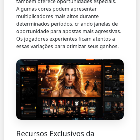
também oferece oportunidades especiais.
Algumas cores podem apresentar
multiplicadores mais altos durante
determinados períodos, criando janelas de
oportunidade para apostas mais agressivas.
Os jogadores experientes ficam atentos a
essas variações para otimizar seus ganhos.
Recursos Exclusivos da