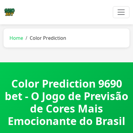
Home
Color Prediction
Color Prediction 9690
bet - O Jogo de Previsão
de Cores Mais
Emocionante do Brasil