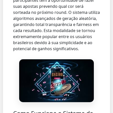
participantes têm a oportunidade de fazer
suas apostas prevendo qual cor será
sorteada no próximo round. O sistema utiliza
algoritmos avançados de geração aleatória,
garantindo total transparência e fairness em
cada resultado. Esta modalidade se tornou
extremamente popular entre os usuários
brasileiros devido à sua simplicidade e ao
potencial de ganhos significativos.