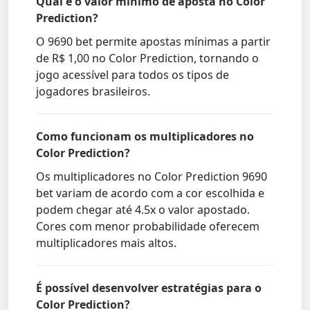
Qual é o valor mínimo de aposta no Color
Prediction?
O 9690 bet permite apostas mínimas a partir
de R$ 1,00 no Color Prediction, tornando o
jogo acessível para todos os tipos de
jogadores brasileiros.
Como funcionam os multiplicadores no
Color Prediction?
Os multiplicadores no Color Prediction 9690
bet variam de acordo com a cor escolhida e
podem chegar até 4.5x o valor apostado.
Cores com menor probabilidade oferecem
multiplicadores mais altos.
É possível desenvolver estratégias para o
Color Prediction?