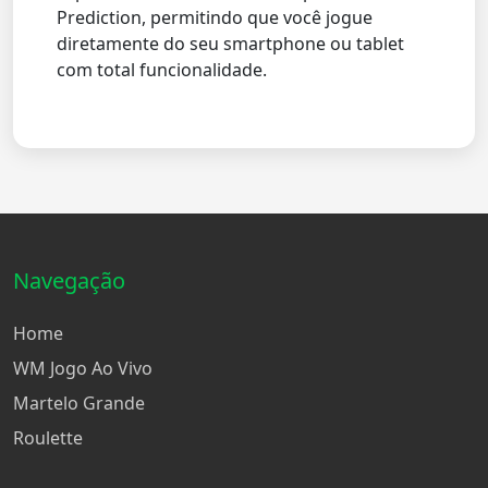
Prediction, permitindo que você jogue
diretamente do seu smartphone ou tablet
com total funcionalidade.
Navegação
Home
WM Jogo Ao Vivo
Martelo Grande
Roulette