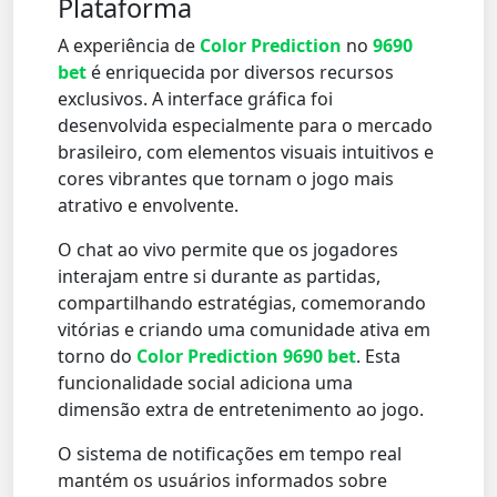
Plataforma
A experiência de
Color Prediction
no
9690
bet
é enriquecida por diversos recursos
exclusivos. A interface gráfica foi
desenvolvida especialmente para o mercado
brasileiro, com elementos visuais intuitivos e
cores vibrantes que tornam o jogo mais
atrativo e envolvente.
O chat ao vivo permite que os jogadores
interajam entre si durante as partidas,
compartilhando estratégias, comemorando
vitórias e criando uma comunidade ativa em
torno do
Color Prediction 9690 bet
. Esta
funcionalidade social adiciona uma
dimensão extra de entretenimento ao jogo.
O sistema de notificações em tempo real
mantém os usuários informados sobre