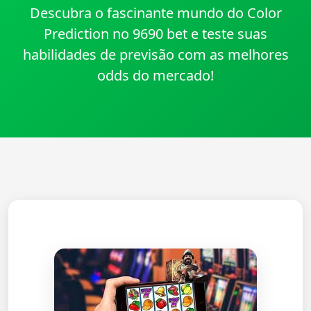
Descubra o fascinante mundo do Color
Prediction no 9690 bet e teste suas
habilidades de previsão com as melhores
odds do mercado!