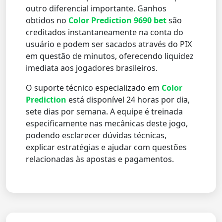
outro diferencial importante. Ganhos
obtidos no
Color Prediction 9690 bet
são
creditados instantaneamente na conta do
usuário e podem ser sacados através do PIX
em questão de minutos, oferecendo liquidez
imediata aos jogadores brasileiros.
O suporte técnico especializado em
Color
Prediction
está disponível 24 horas por dia,
sete dias por semana. A equipe é treinada
especificamente nas mecânicas deste jogo,
podendo esclarecer dúvidas técnicas,
explicar estratégias e ajudar com questões
relacionadas às apostas e pagamentos.