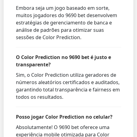
Embora seja um jogo baseado em sorte,
muitos jogadores do 9690 bet desenvolvem
estratégias de gerenciamento de banca e
análise de padrões para otimizar suas
sessões de Color Prediction.
O Color Prediction no 9690 bet é justo e
transparente?
Sim, o Color Prediction utiliza geradores de
números aleatórios certificados e auditados,
garantindo total transparência e fairness em
todos os resultados.
Posso jogar Color Prediction no celular?
Absolutamente! O 9690 bet oferece uma
experiência mobile otimizada para Color