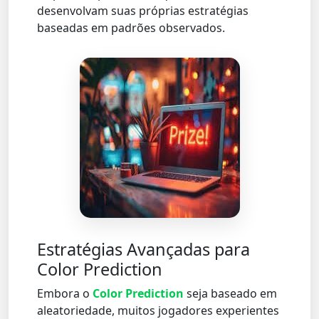
desenvolvam suas próprias estratégias
baseadas em padrões observados.
Estratégias Avançadas para
Color Prediction
Embora o
Color Prediction
seja baseado em
aleatoriedade, muitos jogadores experientes